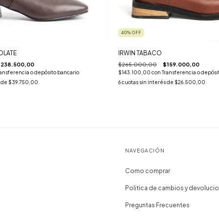
40
%
OFF
OLATE
IRWIN TABACO
238.500,00
$265.000,00
$159.000,00
ransferencia o depósito bancario
$143.100,00
con
Transferencia o depósi
s de
$39.750,00
6
cuotas sin interés de
$26.500,00
NAVEGACIÓN
Como comprar
Politica de cambios y devoluci
Preguntas Frecuentes