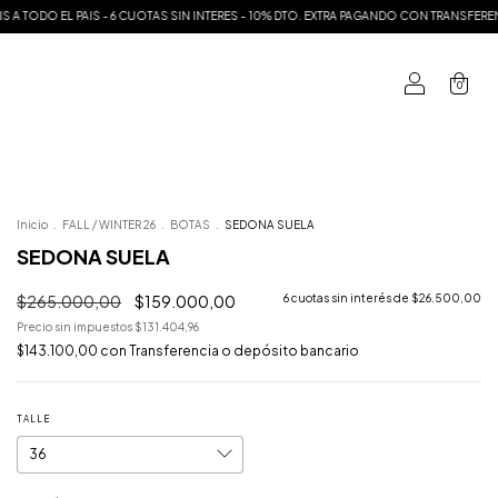
 EL PAIS - 6 CUOTAS SIN INTERES - 10% DTO. EXTRA PAGANDO CON TRANSFERENCIA
0
Inicio
.
FALL / WINTER 26
.
BOTAS
.
SEDONA SUELA
SEDONA SUELA
$265.000,00
$159.000,00
6
cuotas sin interés de
$26.500,00
Precio sin impuestos
$131.404,96
$143.100,00
con
Transferencia o depósito bancario
TALLE