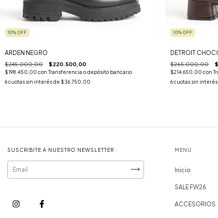
10
%
OFF
10
%
OFF
ARDEN NEGRO
DETROIT CHOC
$245.000,00
$220.500,00
$265.000,00
$
$198.450,00
con
Transferencia o depósito bancario
$214.650,00
con
T
6
cuotas sin interés de
$36.750,00
6
cuotas sin interé
SUSCRIBITE A NUESTRO NEWSLETTER
MENU
Inicio
SALE FW26
ACCESORIOS