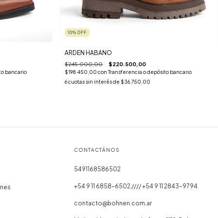
10
%
OFF
ARDEN HABANO
$245.000,00
$220.500,00
to bancario
$198.450,00
con
Transferencia o depósito bancario
6
cuotas sin interés de
$36.750,00
CONTACTÁNOS
5491168586502
+54 9 11 6858-6502 //// +54 9 11 2843-9794
ones
contacto@bohnen.com.ar