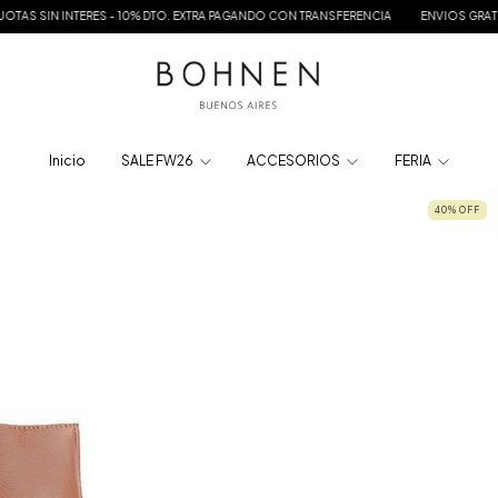
IN INTERES - 10% DTO. EXTRA PAGANDO CON TRANSFERENCIA
ENVIOS GRATIS A TODO
Inicio
SALE FW26
ACCESORIOS
FERIA
40
%
OFF